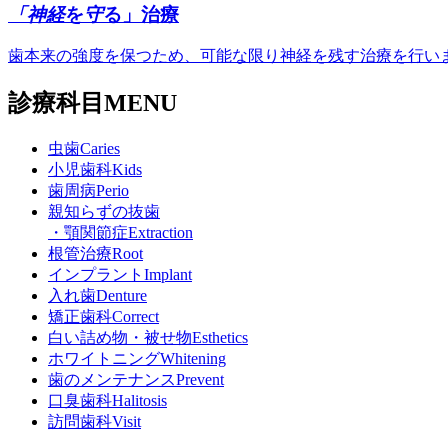
「
神経
を
守
る」
治療
歯本来の強度を保つため、可能な限り神経を残す治療を行い
診療科目
MENU
虫歯
Caries
小児歯科
Kids
歯周病
Perio
親知らずの抜歯
・顎関節症
Extraction
根管治療
Root
インプラント
Implant
入れ歯
Denture
矯正歯科
Correct
白い詰め物・被せ物
Esthetics
ホワイトニング
Whitening
歯のメンテナンス
Prevent
口臭歯科
Halitosis
訪問歯科
Visit