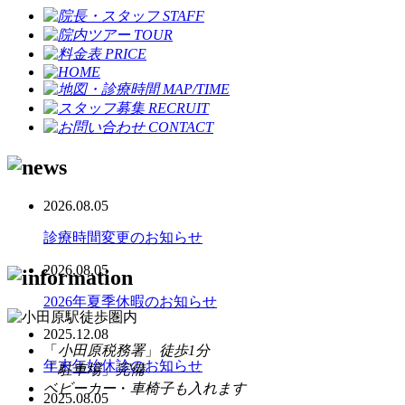
2026.08.05
診療時間変更のお知らせ
2026.08.05
2026年夏季休暇のお知らせ
2025.12.08
「
小田原税務署
」
徒歩1分
年末年始休診のお知らせ
「
駐車場
」
完備
ベビーカー
・
車椅子
も入れます
2025.08.05