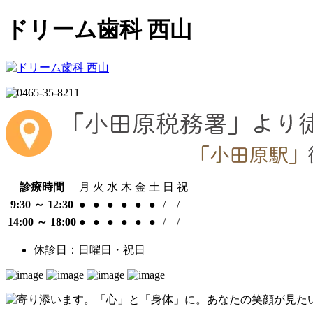
ドリーム歯科 西山
診療時間
月
火
水
木
金
土
日
祝
9:30 ～ 12:30
●
●
●
●
●
●
/
/
14:00 ～ 18:00
●
●
●
●
●
●
/
/
休診日：日曜日・祝日