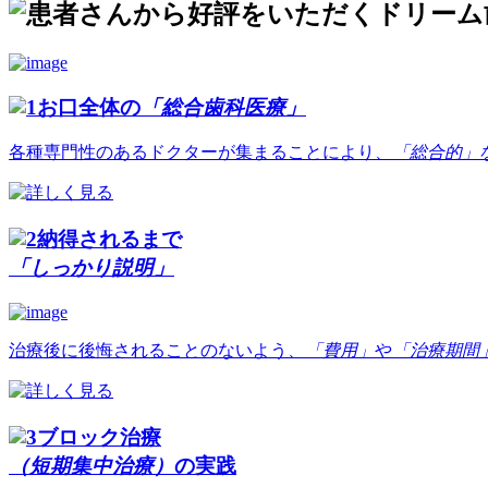
お口全体の
「総合歯科医療」
各種専門性のあるドクターが集まることにより、
「総合的」
納得されるまで
「しっかり説明」
治療後に後悔されることのないよう、
「費用」
や
「治療期間
ブロック治療
（短期集中治療）
の実践