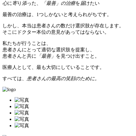
心
に
寄
り
添
った、
「最善」
の
治療
を
届
けたい
最善の治療は、1つしかないと考えられがちです。
しかし、本当は患者さんの数だけ選択肢が存在します。
そこにドクター本位の意見があってはならない。
私たちが行うことは、
患者さんにとって適切な選択肢を提案し、
患者さんと共に
「最善」
を見つけ出すこと。
医療人として、最も大切にしていることです。
すべては、
患者さんの最高の笑顔のために。