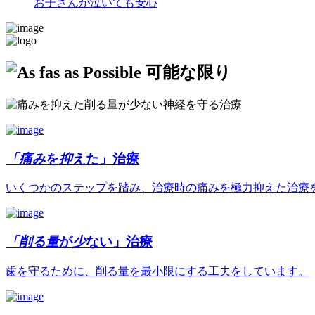
お子さんが泣いても安心
「
痛
み
を
抑
えた」
治療
いくつかのステップを踏み、治療時の痛みを極力抑えた治療
「
削
る
量
が
少
ない」
治療
歯を守るために、削る量を最小限にする工夫をしています。