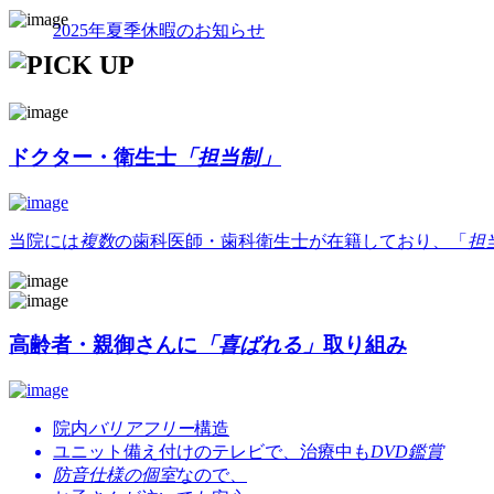
2025年夏季休暇のお知らせ
ドクター・衛生士
「担当制」
当院には
複数
の歯科医師・歯科衛生士が在籍しており、「
担
高齢者・親御さんに
「喜ばれる」
取り組み
院内
バリアフリー
構造
ユニット備え付けのテレビで、治療中も
DVD鑑賞
防音仕様の個室
なので、